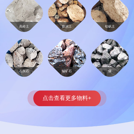
高岭土
膨润土
铝矾土
石灰石
锰矿石
煤
点击查看更多物料+