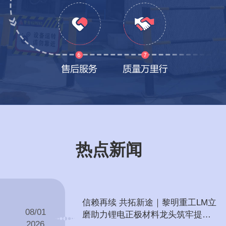
热点新闻
信赖再续 共拓新途｜黎明重工LM立
08/01
磨助力锂电正极材料龙头筑牢提锂
2026