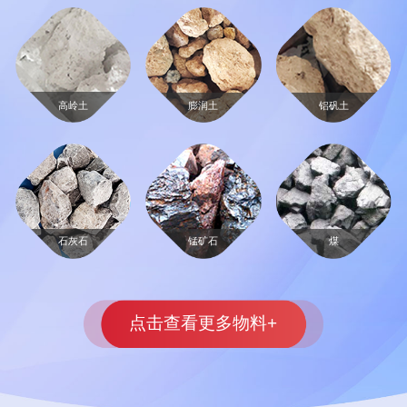
高岭土
膨润土
铝矾土
石灰石
锰矿石
煤
点击查看更多物料+