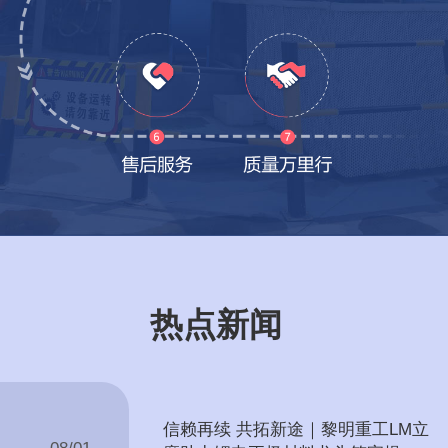
热点新闻
信赖再续 共拓新途｜黎明重工LM立