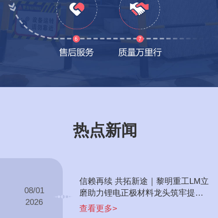
热点新闻
信赖再续 共拓新途｜黎明重工LM立
08/01
磨助力锂电正极材料龙头筑牢提锂
2026
根基
查看更多>