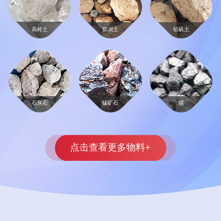
高岭土
膨润土
铝矾土
石灰石
锰矿石
煤
点击查看更多物料+