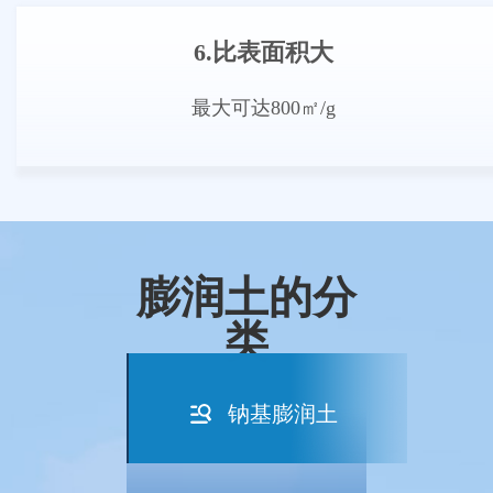
6.比表面积大
最大可达800㎡/g
膨润土的分
类
钠基膨润土