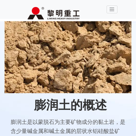
膨润土的概述
膨润土是以蒙脱石为主要矿物成分的黏土岩，是
含少量碱金属和碱土金属的层状水铝硅酸盐矿