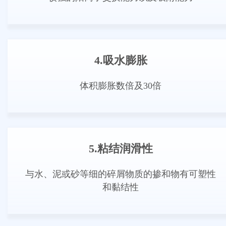
4.吸水膨胀
体积膨胀数倍及30倍
5.粘结润滑性
与水、泥或砂等细的碎屑物质的掺和物有可塑性
和黏结性