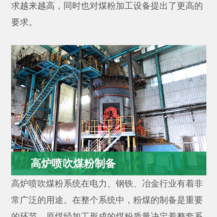
求越来越高，同时也对煤粉加工设备提出了更高的
火材料等行业，对石灰的品质要求也越来
要求。
越高。现代石灰窑的发展对煤粉的需求越
来越高，同时也对煤粉加工设备提出了更
高的要求。
高炉喷吹煤粉制备
高炉喷吹煤粉系统在电力、钢铁、冶金行业有着非
常广泛的用途。在整个系统中，粉煤的制备是重要
的环节，原煤经加工形成的煤粉质量决定着整套系